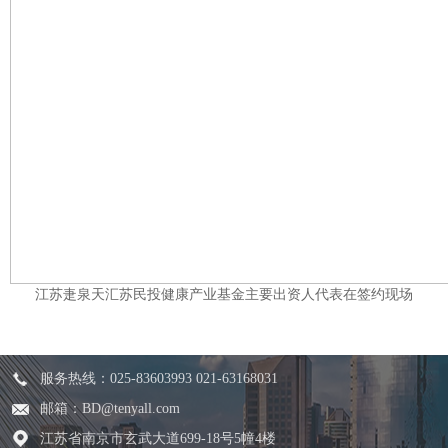
江苏疌泉天汇苏民投健康产业基金主要出资人代表在签约现场
服务热线：025-83603993 021-63168031
邮箱：BD@tenyall.com
江苏省南京市玄武大道699-18号5幢4楼