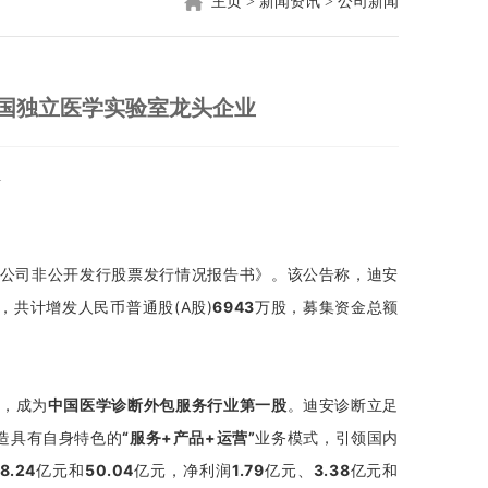
主页
>
新闻资讯
>
公司新闻
国独立医学实验室龙头企业
1
份有限公司非公开发行股票发行情况报告书》。该公告称，迪安
共计增发人民币普通股(A股)
6943
万股，募集资金总额
市，成为
中国医学诊断外包服务行业第一股
。迪安诊断立足
造具有自身特色的
“服务+产品+运营”
业务模式，引领国内
8.24
亿元和
50.04
亿元，净利润
1.79
亿元、
3.38
亿元和