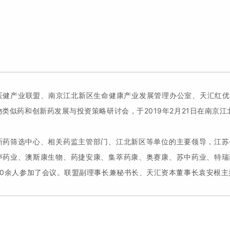
医健产业联盟、南京江北新区生命健康产业发展管理办公室、天汇红优&
物类似药和创新药发展与投资策略研讨会，于2019年2月21日在南京
新药筛选中心、相关药监主管部门、江北新区等单位的主要领导，江苏
声药业、澳斯康生物、药捷安康、集萃药康、奥赛康、苏中药业、特瑞
30余人参加了会议。联盟副理事长兼秘书长、天汇资本董事长袁安根主