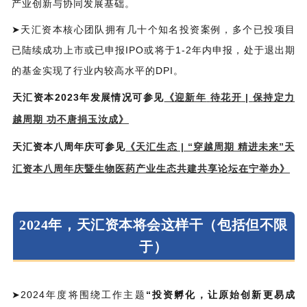
产业创新与协同发展基础。
➤天汇资本核心团队拥有几十个知名投资案例，多个已投项目
已陆续成功上市或已申报IPO或将于1-2年内申报，处于退出期
的基金实现了行业内较高水平的DPI。
天汇资本
2023
年发展情况可参见
《
迎新年
待花开
|
保持定力
越周期
功不唐捐玉汝成》
天汇资本八周年庆可参见
《天汇生态 | “穿越周期 精进未来”天
汇资本八周年庆暨生物医药产业生态共建共享论坛在宁举办》
2024年，天汇资本将会这样干
（包括但不限
于）
➤2024年度将围绕工作主题
“投资孵化，让原始创新更易成