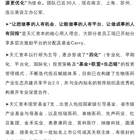
源更优化”
为使命
。
团队已近30人，现在南京、上海、苏州、
连云港设立办公室。
➤
“让想做事的人有机会、让能做事的人有平台、让做成事的人
有回报”
是天汇资本的核心用人理念。大部分老员工现已开始分
享多层次激励平台的分配及基金Carry。
➤天汇资本以行研为主导，逐步形成了
“四化”
（专业化、早期
化、平台化、国际化）投资策略及
“基金+联盟+生态链”
的投资
管理模式，不断迭代投后赋能体系，目前已在构建了生物医药
产业生态共建共享平台2.0，并与业内知名的智库组织及优秀机
构展开专业深度合作。
➤天汇资本现管基金7支，出资人包括国家级引导基金、省市级
产业基金与母基金，以及恒瑞医药、泰格医药、先声药业、红
豆集团、金禾实业、奥赛康药业、英科医疗、纳微科技、圆通
速递、德美化工等一批知名上市公司或其关联主体，有很好的