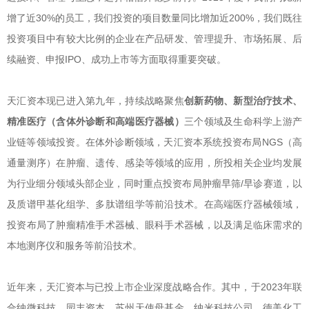
增了近30%的员工，我们投资的项目数量同比增加近200%，我们既往
投资项目中有较大比例的企业在产品研发、管理提升、市场拓展、后
续融资、申报IPO、成功上市等方面取得重要突破。
天汇资本现已进入第九年，持续战略聚焦
创新药物、新型治疗技术、
精准医疗（含体外诊断和高端医疗器械）
三个领域及生命科学上游产
业链等领域投资。在体外诊断领域，天汇资本系统投资布局NGS（高
通量测序）在肿瘤、遗传、感染等领域的应用，所投相关企业均发展
为行业细分领域头部企业，同时重点投资布局肿瘤早筛/早诊赛道，以
及质谱甲基化组学、多肽谱组学等前沿技术。在高端医疗器械领域，
投资布局了肿瘤精准手术器械、眼科手术器械，以及满足临床需求的
本地测序仪和服务等前沿技术。
近年来，天汇资本与已投上市企业深度战略合作。其中，于2023年联
合纳微科技、园丰资本、苏州天使母基金、纳米科技公司、德美化工