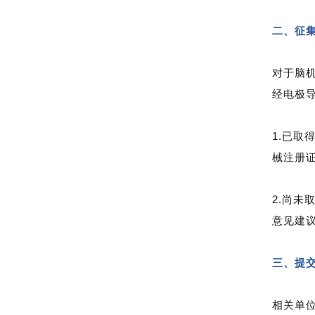
二、征
对于脑
经电极
1.已
械注册
2.尚
意见建
三、提
相关单位