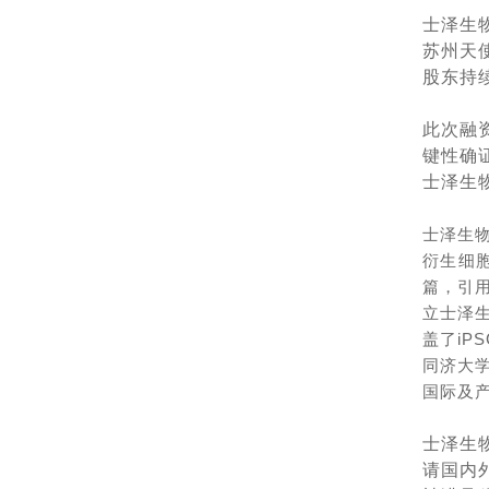
士泽生
苏州天
股东持
此次融
键性确
士泽生
士泽生物
衍生细
篇，引
立士泽生
盖了i
同济大
国际及
士泽生
请国内