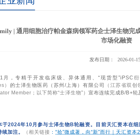
企业新闻
amily | 通用细胞治疗帕金森病领军药企士泽生物完
市场化融资
发布日期：
2026-01-1
6年1月，专精于开发临床级、异体通用、“现货型”iPS
ses）
的士泽生物医药（苏州/上海）有限公司
（江苏省双创
erator Member；以下简称“士泽生物”）
宣布连续完成B/B+
本于2024年10月参与士泽生物B轮融资。目前天汇资本在
持续加注。
（相关链接
：
“拾”微成著，向“新”而行｜天汇资本2