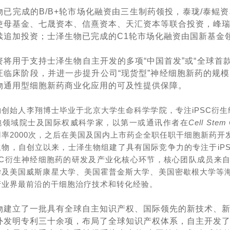
物已完成的B/B+轮市场化融资由三生制药领投，泰珑/泰鲲
使母基金、七晟资本、信熹资本、天汇资本等联合投资，峰
续追加投资；士泽生物已完成的C1轮市场化融资由国新基金
资将用于支持士泽生物自主开发的多项“中国首发”或“全球首款
证临床阶段，并进一步提升公司“现货型”神经细胞新药的规
物通用型细胞新药商业化应用的可及性提供保障。
创始人李翔博士毕业于北京大学生命科学学院，专注iPSC衍生细
胞领域院士及国际权威科学家，以第一或通讯作者在
Cell Stem
用率2000次，之后在美国及国内上市药企全职任职干细胞新药
物，自创立以来，士泽生物组建了具有国际竞争力的专注于iPSC
PSC衍生神经细胞药的研发及产业化核心环节，核心团队成员来
学及美国威斯康星大学、美国霍普金斯大学、美国密歇根大学等
产业界最前沿的干细胞治疗技术和转化经验。
物建立了一批具有全球自主知识产权、国际领先的新技术、
外发明专利三十余项，布局了全球知识产权体系，自主开发