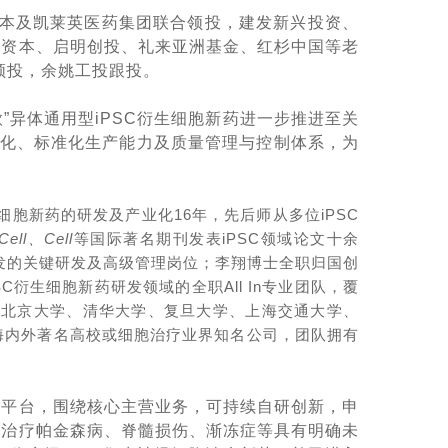
资本及凯莱英医药集团联合领投，建发新兴投资、
瑞资本、启明创投、礼来亚洲基金、红杉中国等老
领投，余姚工投跟投。
”异体通用型iPSC衍生细胞新药进一步推进至关
模化、标准化生产能力及质量管理与控制体系，为
胞新药的研发及产业化16年，先后师从多位iPSC
 Cell、Cell
等国际著名期刊发表iPSC领域论文十余
开发的关键研发及高级管理岗位；李翔博士全职归国创
衍生细胞新药研发领域的全职All In专业团队，覆
自北京大学、清华大学、复旦大学、上海交通大学、
海内外著名高校或细胞治疗业界知名公司，团队拥有
新平台，围绕核心主营业务，可持续自研创新，申
了治疗帕金森病、脊髓损伤、渐冻症等具有明确未