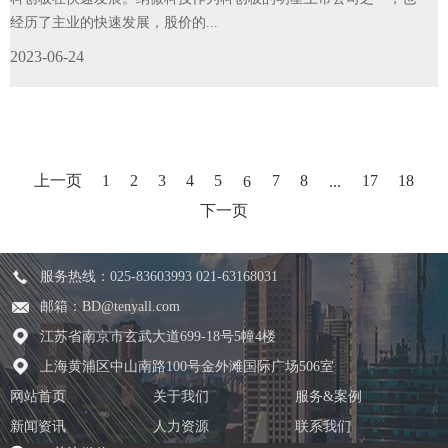
经历了主业的快速发展，股价的...
2023-06-24
上一页
1
2
3
4
5
7
8
17
18
6
...
下一页
服务热线：025-83603993 021-63168031
邮箱：BD@tenyall.com
江苏省南京市玄武大道699-18号5幢4楼
上海黄浦区中山南路100号金外滩国际广场506室
网站首页
关于我们
服务&案例
新闻资讯
人力资源
联系我们