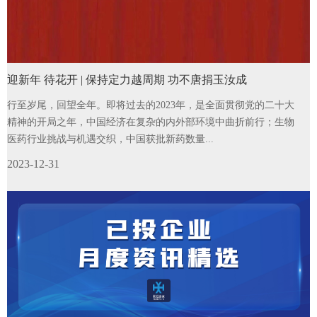
迎新年 待花开 | 保持定力越周期 功不唐捐玉汝成
行至岁尾，回望全年。即将过去的2023年，是全面贯彻党的二十大
精神的开局之年，中国经济在复杂的内外部环境中曲折前行；生物
医药行业挑战与机遇交织，中国获批新药数量...
2023-12-31