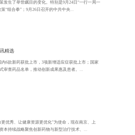
策发生了举世瞩目的变化。特别是9月24日“一行一局一
“组合拳”；9月26日召开的中共中央...
月资讯精选
国内6款新药获批上市，3项新增适应症获批上市；国家
式审查药品名单，推动创新成果惠及患者。...
能力更优秀、让健康资源更优化”为使命，现在南京、上
本持续战略聚焦创新药物与新型治疗技术、...