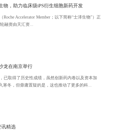
泽生物，助力临床级iPS衍生细胞新药开发
 Accelerator Member；以下简称“士泽生物”）正
融资由天汇资...
设沙龙在南京举行
展，已取得了历史性成绩，虽然创新药内卷以及资本加
入寒冬，但毋庸置疑的是，这也推动了更多的科...
月资讯精选