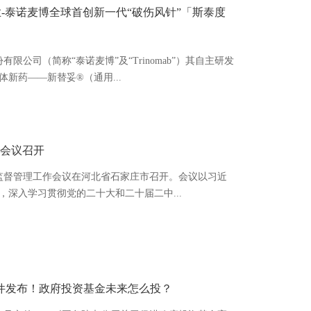
资企业-泰诺麦博全球首创新一代“破伤风针”「斯泰度
有限公司（简称“泰诺麦博”及“Trinomab”）其自主研发
新药——新替妥®（通用...
作会议召开
器械监督管理工作会议在河北省石家庄市召开。会议以习近
深入学习贯彻党的二十大和二十届二中...
件发布！政府投资基金未来怎么投？